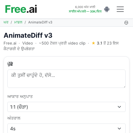
Free
.ai
6,000 ਅੱਜ ਖਾਲੀ
ਸਾਈਨ ਅੱਪ ਕਰੋ — 30K/ਦਿਨ
ਘਰ
ਮਾਡਲ
AnimateDiff v3
AnimateDiff v3
Free.ai
·
Video
·
~500 ਟੋਕਨ ਪ੍ਰਤੀ video clip
·
★
3.1
ਤੋਂ 23 ਇਸ
ਕੈਟਾਗਰੀ ਦੇ ਉਪਭੋਗਤਾ
ਪੁੱਛੋ
ਆਕਾਰ ਅਨੁਪਾਤ
ਅੰਤਰਾਲ