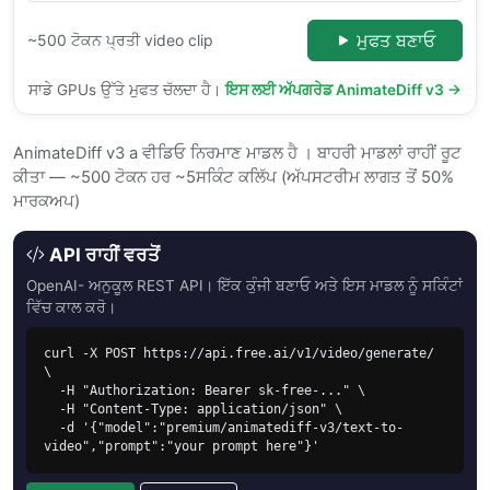
ਮੁਫਤ ਬਣਾਓ
~500 ਟੋਕਨ ਪ੍ਰਤੀ video clip
ਸਾਡੇ GPUs ਉੱਤੇ ਮੁਫਤ ਚੱਲਦਾ ਹੈ।
ਇਸ ਲਈ ਅੱਪਗਰੇਡ AnimateDiff v3 →
AnimateDiff v3 a ਵੀਡਿਓ ਨਿਰਮਾਣ ਮਾਡਲ ਹੈ । ਬਾਹਰੀ ਮਾਡਲਾਂ ਰਾਹੀਂ ਰੂਟ
ਕੀਤਾ — ~500 ਟੋਕਨ ਹਰ ~5ਸਕਿੰਟ ਕਲਿੱਪ (ਅੱਪਸਟਰੀਮ ਲਾਗਤ ਤੋਂ 50%
ਮਾਰਕਅਪ)
API ਰਾਹੀਂ ਵਰਤੋਂ
OpenAI- ਅਨੁਕੂਲ REST API। ਇੱਕ ਕੁੰਜੀ ਬਣਾਓ ਅਤੇ ਇਸ ਮਾਡਲ ਨੂੰ ਸਕਿੰਟਾਂ
ਵਿੱਚ ਕਾਲ ਕਰੋ।
curl -X POST https://api.free.ai/v1/video/generate/ 
\

  -H "Authorization: Bearer sk-free-..." \

  -H "Content-Type: application/json" \

  -d '{"model":"premium/animatediff-v3/text-to-
video","prompt":"your prompt here"}'