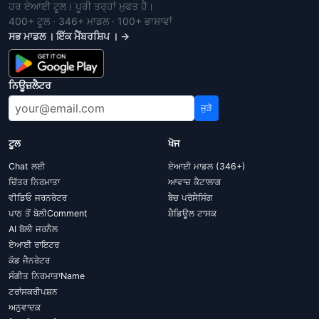
ਹਰ ਏਆਈ ਟੂਲ। ਪੂਰੀ ਤਰ੍ਹਾਂ ਮੁਫਤ ਹੈ।
400+ ਟੂਲ · 346+ ਮਾਡਲ · 100+ ਭਾਸ਼ਾਵਾਂ
ਸਭ ਮਾਡਲ । ਇੱਕ ਮੈਂਬਰਸ਼ਿਪ । →
ਨਿਊਜ਼ਲੈਟਰ
ਜੁੜੋ
ਟੂਲ
ਖੋਜ
Chat ਲਈ
ਏਆਈ ਮਾਡਲ (346+)
ਚਿੱਤਰ ਨਿਰਮਾਤਾ
ਆਵਾਜ਼ ਕੈਟਾਲਾਗ
ਵੀਡਿਓ ਜਰਨਰੇਟਰ
ਬੈਚ ਪਰੋਸੈਸਿੰਗ
ਪਾਠ ਤੋਂ ਬੋਲੀComment
ਸ਼ੈਡਿਊਲ ਟਾਸਕ
AI ਬੋਲੀ ਜਰਨੈਲ
ਏਆਈ ਰਾਇਟਰ
ਕੋਡ ਜੈਨਰੇਟਰ
ਸੰਗੀਤ ਨਿਰਮਾਤਾName
ਟਰਾਂਸਕਰੀਪਸ਼ਨ
ਅਨੁਵਾਦਕ