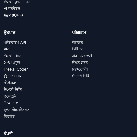
ਏਆਈ ਹੂਮਨਾਇਜ਼ਰ
AI ਜਨਰੇਟਰ
ਸਭ 400+ →
ਉਤਪਾਦ
ਪਰੋਗਰਾਮ
ਪਲੇਟਫਾਰਮ API
ਯੋਗਦਾਨ
API
ਸਿੱਖਿਆ
ਏਆਈ ਹੋਸਟ
ਗ਼ੈਰ- ਲਾਭਕਾਰੀ
GPU ਪਹੁੰਚ
ਓਪਨ ਸਰੋਤ
Free.ai Coder
ਸਟਾਰਟਅੱਪ
GitHub
ਏਆਈ ਸਿੱਖੋ
ਐਂਟੀਗਰਾ
ਏਆਈ ਏਜੰਟ
ਵਰਕਫਲੋ
ਇਕਸਾਰਤਾ
ਕ੍ਰੋਮ ਐਕਸਟੈਨਸ਼ਨ
ਵਿਦਜੈੱਟ
ਕੰਪਨੀ