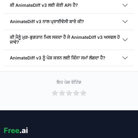
ਕੀ AnimateDiff v3 ਲਈ ਕੋਈ API ਹੈ?
AnimateDiff v3 ਨਾਲ ਪ੍ਰਾਈਵੇਸੀ ਬਾਰੇ ਕੀ?
ਕੀ ਮੈਨੂੰ ਮੁੜ-ਭੁਗਤਾਨ ਮਿਲ ਸਕਦਾ ਹੈ ਜੇ AnimateDiff v3 ਅਸਫਲ ਹੋ
ਜਾਵੇ?
AnimateDiff v3 ਨੂੰ ਪੇਸ਼ ਕਰਨ ਲਈ ਕਿੰਨਾ ਸਮਾਂ ਲੱਗਦਾ ਹੈ?
ਇਹ ਪੇਜ਼ ਰੇਟਿੰਗ
Free
.ai