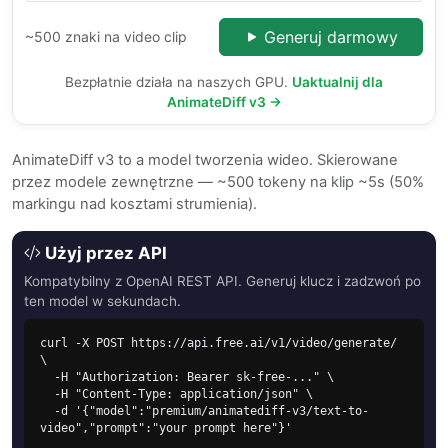
Generuj darmowy
~500 znaki na video clip
Bezpłatnie działa na naszych GPU.
Uaktualnij dla
AnimateDiff v3 →
AnimateDiff v3 to a model tworzenia wideo. Skierowane
przez modele zewnętrzne — ~500 tokeny na klip ~5s (50%
markingu nad kosztami strumienia).
Użyj przez API
Kompatybilny z OpenAI REST API. Generuj klucz i zadzwoń po
ten model w sekundach.
curl -X POST https://api.free.ai/v1/video/generate/ 
\

  -H "Authorization: Bearer sk-free-..." \

  -H "Content-Type: application/json" \

  -d '{"model":"premium/animatediff-v3/text-to-
video","prompt":"your prompt here"}'