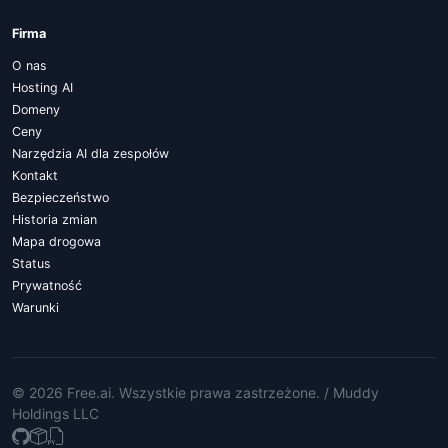
Firma
O nas
Hosting AI
Domeny
Ceny
Narzędzia AI dla zespołów
Kontakt
Bezpieczeństwo
Historia zmian
Mapa drogowa
Status
Prywatność
Warunki
© 2026 Free.ai
. Wszystkie prawa zastrzeżone. /
Muddy
Holdings LLC