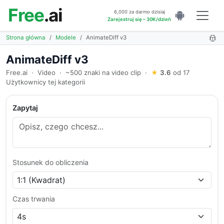
Free
.ai
6,000 za darmo dzisiaj
Zarejestruj się – 30K/dzień
Strona główna
Modele
AnimateDiff v3
AnimateDiff v3
Free.ai
·
Video
·
~500 znaki na video clip
·
★
3.6
od 17
Użytkownicy tej kategorii
Zapytaj
Stosunek do obliczenia
Czas trwania