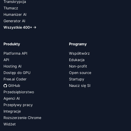
Transkrypcja
Tłumacz
Humanizer AI
Generator AI
Wszystkie 400+ →
Produkty
Programy
Platforma API
Współtwórz
API
Edukacja
Hosting AI
Non-profit
Dostęp do GPU
Open source
Free.ai Coder
Startupy
GitHub
Naucz się SI
Przedsiębiorstwo
Agenci AI
Przepływy pracy
Integracje
Rozszerzenie Chrome
Widżet