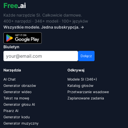
Free
.ai
Każde narzędzie SI. Całkowicie darmowe.
400+ narzędzi · 346+ modeli · 100+ języków
Wszystkie modele. Jedna subskrypcja. →
Biuletyn
Dołącz
Narzędzia
Odkrywaj
AI Chat
Modele SI (346+)
Generator obrazów
Katalog głosów
Generator wideo
Przetwarzanie wsadowe
Tekst na mowę
Zaplanowane zadania
Generator głosu AI
Pisarz AI
Generator kodu
Generator muzyczny